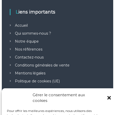
c
l
Liens importants
e
Accueil
Qui sommes-nous ?
Notre équipe
Nos références
Contactez-nous
Conditions générales de vente
Mentions légales
Politique de cookies (UE)
Gérer le consentement aux
cookies
Nos points forts
Pour offrir les meilleures expériences, nous utilisons des