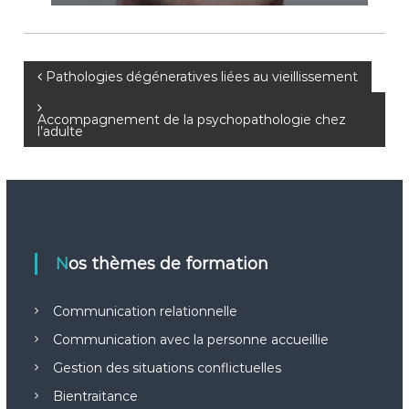
N
Pathologies dégéneratives liées au vieillissement
a
Accompagnement de la psychopathologie chez
l’adulte
v
i
g
Nos thèmes de formation
a
Communication relationnelle
t
Communication avec la personne accueillie
i
Gestion des situations conflictuelles
Bientraitance