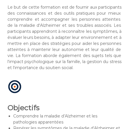
à
Le
but
de
c
ette
formation
est
de
four
nir
aux
participants
l
des
con
na
iss
ances
et
des
out
ils
pr
at
iques
pour
m
ie
ux
'
comp
rend
re
et
accomp
ag
ner
les
person
nes
at
te
int
es
é
de
la
mal
ad
ie
d
‘
Al
z
heimer
et
s
es
troubles
associ
és
.
Les
c
o
participants
appre
nd
ront
à
rec
onna
î
tre
les
sympt
ô
mes
,
à
u
é
val
uer
le
urs
bes
o
ins
,
à
adapter
le
ur
en
viron
n
ement
et
à
t
met
tre
en
place
des
strat
é
g
ies
pour
a
ider
les
person
nes
e
at
te
int
es
à
main
ten
ir
le
ur
autonom
ie
et
le
ur
qual
ité
de
d
v
ie
.
La
formation
ab
orde
é
gal
ement
des
su
j
ets
t
els
que
e
l
‘
impact
psych
olog
ique
sur
la
fam
ille
,
la
gest
ion
du
stress
v
o
et
l
‘
import
ance
du
s
out
ien
social
.
s
b
e
s
o
i
n
Objectifs
s
Comprendre la maladie d’Alzheimer et les
pathologies apparentées
Repérer les symptômes de la maladie d’Alzheimer et