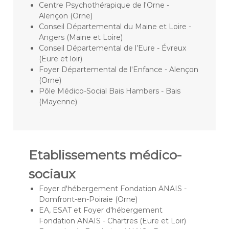
Centre Psychothérapique de l'Orne -
à
Alençon (Orne)
l
Conseil Départemental du Maine et Loire -
'
é
Angers (Maine et Loire)
c
Conseil Départemental de l’Eure - Évreux
o
(Eure et loir)
u
Foyer Départemental de l'Enfance - Alençon
t
(Orne)
e
Pôle Médico-Social Bais Hambers - Bais
d
e
(Mayenne)
v
o
s
b
e
Etablissements médico-
s
o
sociaux
i
n
Foyer d'hébergement Fondation ANAIS -
s
Domfront-en-Poiraie (Orne)
EA, ESAT et Foyer d'hébergement
Fondation ANAIS - Chartres (Eure et Loir)