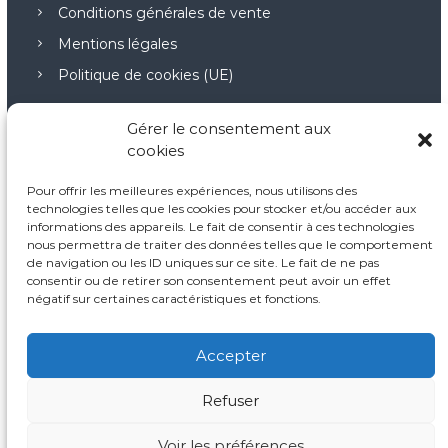
Conditions générales de vente
Mentions légales
Politique de cookies (UE)
Gérer le consentement aux
cookies
Nos points forts
Pour offrir les meilleures expériences, nous utilisons des
technologies telles que les cookies pour stocker et/ou accéder aux
Notre démarche pédagogique
informations des appareils. Le fait de consentir à ces technologies
nous permettra de traiter des données telles que le comportement
Nos principes fondamentaux
de navigation ou les ID uniques sur ce site. Le fait de ne pas
L’autodétermination
consentir ou de retirer son consentement peut avoir un effet
négatif sur certaines caractéristiques et fonctions.
Accepter
Refuser
Copyright © © 2026.
Reflex Formation
All rights reserved.
Voir les préférences
linkedin