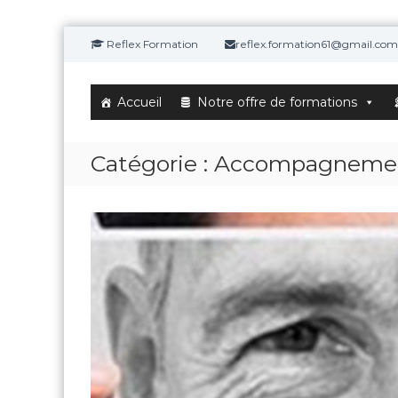
A
Reflex Formation
reflex.formation61@gmail.com
l
l
e
Accueil
Notre offre de formations
r
a
u
Catégorie :
Accompagnement 
c
o
n
t
e
n
u