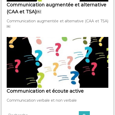
Communication augmentée et alternative
à
l
(CAA et TSA)￼
'
é
Communication augmentée et alternative (CAA et TSA)
c
￼
o
u
t
e
d
e
v
o
s
b
e
s
o
i
Communication et écoute active
n
s
Communication verbale et non verbale
R
R