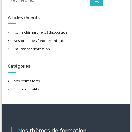
e
e
c
c
h
e
h
Articles récents
r
e
c
h
r
e
Notre démarche pédagogique
r
c
Nos principes fondamentaux
h
e
L’autodétermination
r
:
Catégories
Nos points forts
Notre actualité
Nos thèmes de formation